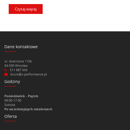
Czytaj więcej
Dane kontaktowe
ul. Graniczna 115b
54-530 Wrocław
511 687 543
biuro@s-performance.pl
Godziny
Poniedziałek - Piątek
09:00-17:00
Sobota
Po wcześniejszych ustaleniach
Oferta